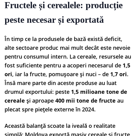
Fructele și cerealele: producție
peste necesar și exportată
În timp ce la produsele de bază există deficit,
alte sectoare produc mai mult decât este nevoie
pentru consumul intern. La cereale, resursele au
fost suficiente pentru a acoperi necesarul de
1,5
ori
, iar la fructe, pomușoare și nuci – de
1,7 ori
.
Însă mare parte din aceste produse au luat
drumul exportului: peste
1,5 milioane tone de
cereale
și aproape
400 mii tone de fructe
au
plecat spre piețele externe în 2024.
Această balanță scoate la iveală o realitate
simplă: Moldova exportă masiv cereale și fructe,