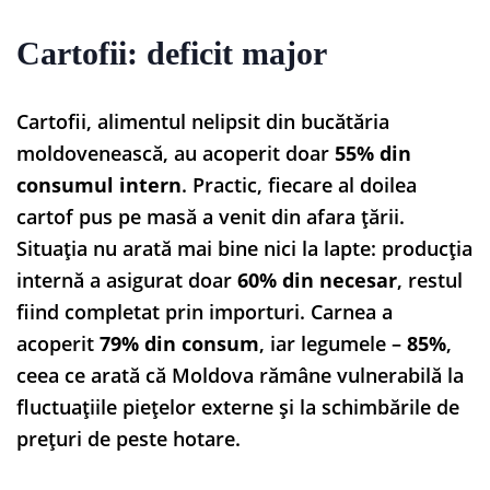
Cartofii: deficit major
Cartofii, alimentul nelipsit din bucătăria
moldovenească, au acoperit doar
55% din
consumul intern
. Practic, fiecare al doilea
cartof pus pe masă a venit din afara țării.
Situația nu arată mai bine nici la lapte: producția
internă a asigurat doar
60% din necesar
, restul
fiind completat prin importuri. Carnea a
acoperit
79% din consum
, iar legumele –
85%
,
ceea ce arată că Moldova rămâne vulnerabilă la
fluctuațiile piețelor externe și la schimbările de
prețuri de peste hotare.