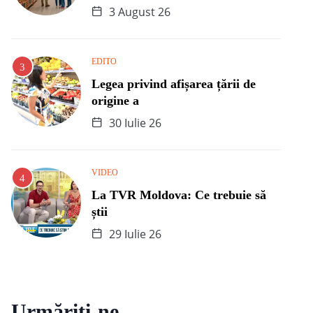
3 August 26
EDITO
Legea privind afișarea țării de
origine a
30 Iulie 26
VIDEO
La TVR Moldova: Ce trebuie să
știi
29 Iulie 26
Urmăriți-ne