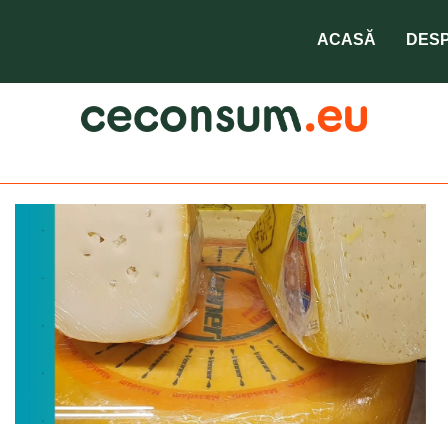
cascaval
ACASĂ
DESP