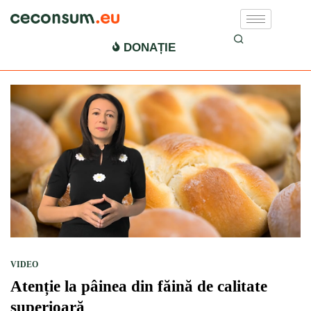
cum alegem painea
DONAȚIE
VIDEO
Atenție la pâinea din făină de calitate
superioară