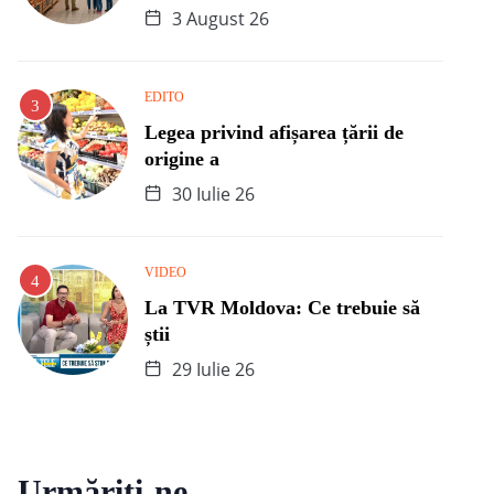
3 August 26
EDITO
Legea privind afișarea țării de
origine a
30 Iulie 26
VIDEO
La TVR Moldova: Ce trebuie să
știi
29 Iulie 26
Urmăriți-ne