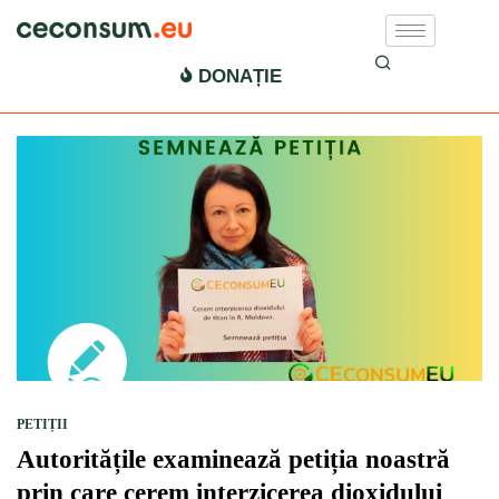
petitie
DONAȚIE
PETIȚII
Autoritățile examinează petiția noastră
prin care cerem interzicerea dioxidului