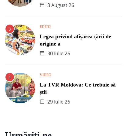
3 August 26
EDITO
Legea privind afișarea țării de
origine a
30 Iulie 26
VIDEO
La TVR Moldova: Ce trebuie să
știi
29 Iulie 26
Urmăriți-ne