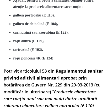
Așadar, pentru a proteja sănătatea copiilor voștri,
atenție la produsele alimentare care conţin:
galben portocaliu (E 110),
galben de chinolină (E 104),
carmoizină sau azorubina (E 122),
roşu allura (E 129),
tartrazină (E 102),
roşu ponceau 4R (E 124)
Potrivit articolului 53 din
Regulamentul sanitar
privind aditivii alimentari
aprobat prin
hotărârea de Guvern Nr. 229 din 29-03-2013 (cu
modificările ulterioare) ”
Produsele alimentare
care conţin unul sau mai mulţi dintre următorii
coloranţi alimentari: galben portocaliu (E 110),