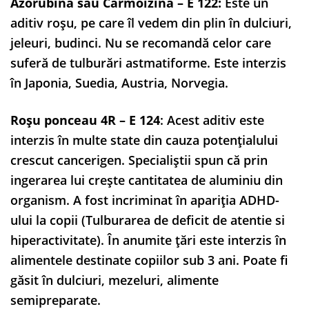
Azorubina sau Carmoizina
– E 122:
Este un
aditiv roşu, pe care îl vedem din plin în dulciuri,
jeleuri, budinci. Nu se recomandă celor care
suferă de tulburări astmatiforme. Este interzis
în Japonia, Suedia, Austria, Norvegia.
Roşu ponceau 4R – E 124
: Acest aditiv este
interzis în multe state din cauza potențialului
crescut cancerigen. Specialiștii spun că prin
ingerarea lui creşte cantitatea de aluminiu din
organism. A fost incriminat în apariția ADHD-
ului la copii (Tulburarea de deficit de atentie si
hiperactivitate). În anumite țări este interzis în
alimentele destinate copiilor sub 3 ani. Poate fi
găsit în dulciuri, mezeluri, alimente
semipreparate.