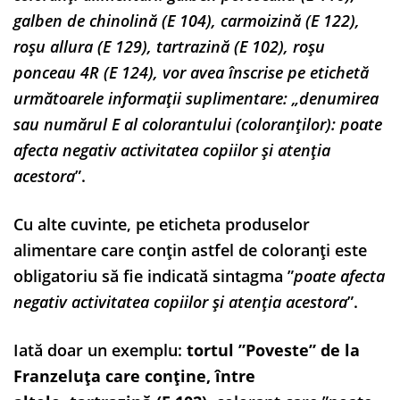
galben de chinolină (E 104), carmoizină (E 122),
roşu allura (E 129), tartrazină (E 102), roşu
ponceau 4R (E 124), vor avea înscrise pe etichetă
următoarele informaţii suplimentare: „denumirea
sau numărul E al colorantului (coloranţilor): poate
afecta negativ activitatea copiilor şi atenţia
acestora
”.
Cu alte cuvinte, pe eticheta produselor
alimentare care conțin astfel de coloranți este
obligatoriu să fie indicată sintagma ”
poate afecta
negativ activitatea copiilor şi atenţia acestora
”.
Iată doar un exemplu:
tortul ”Poveste” de la
Franzeluța care conține, între