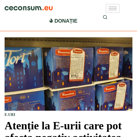
DONAȚIE
E-URI
Atenție la E-urii care pot