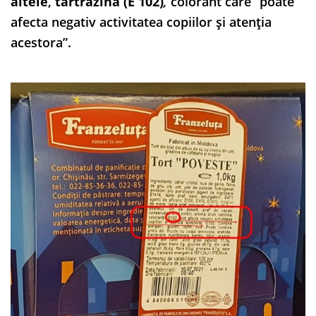
altele
,
tartrazină (E 102)
,
colorant care ”poate
afecta negativ activitatea copiilor şi atenția
acestora”.