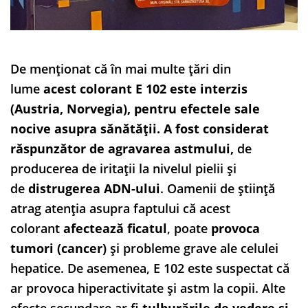
De menționat că în mai multe țări din
lume
acest colorant E 102 este interzis
(Austria, Norvegia), pentru efectele sale
nocive asupra sănătății. A fost considerat
răspunzător de agravarea astmului,
de
producerea de iritații la nivelul pielii și
de
distrugerea ADN-ului
. Oamenii de știință
atrag atenția asupra faptului că acest
colorant
afectează ficatul
, poate
provoca
tumori (cancer)
și probleme grave ale celulei
hepatice. De asemenea, E 102 este suspectat că
ar provoca hiperactivitate și astm la copii. Alte
efecte secundare ar fi
tulburările de vedere și