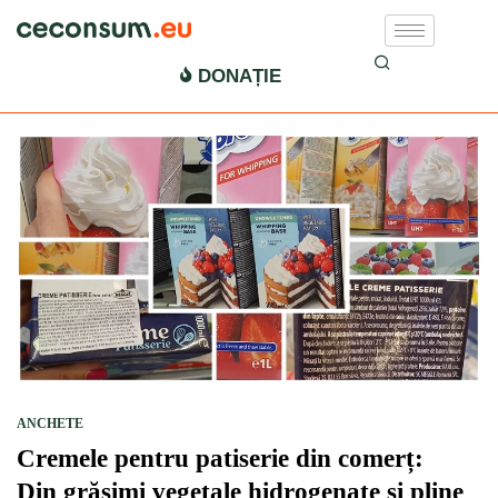
ulei de palmier hidrogenat
DONAȚIE
ANCHETE
Cremele pentru patiserie din comerț:
Din grăsimi vegetale hidrogenate și pline