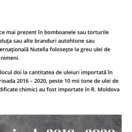
n ce mai prezent în bomboanele sau torturile
zeluța sau alte branduri autohtone sau
ernațională Nutella folosește la greu ulei de
 nimeni.
locul doi la cantitatea de uleiuri importată în
erioada 2016 – 2020, peste 10 mii tone de ulei de
odificate chimic) au fost importate în R. Moldova