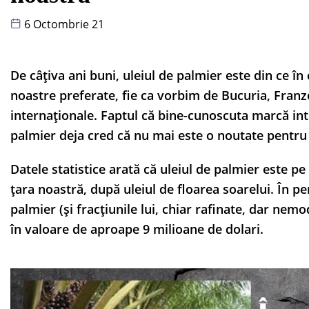
6 Octombrie 21
De câțiva ani buni, uleiul de palmier este din ce î
noastre preferate, fie ca vorbim de Bucuria, Fran
internaționale. Faptul că bine-cunoscuta marcă int
palmier deja cred că nu mai este o noutate pentru
Datele statistice arată că uleiul de palmier este pe 
țara noastră, după uleiul de floarea soarelui. În p
palmier (și fracțiunile lui, chiar rafinate, dar nem
în valoare de aproape 9 milioane de dolari.