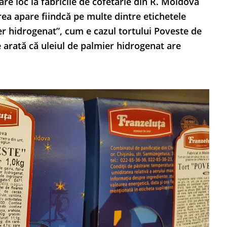
are loc la fabricile de cofetărie din R. Moldova
rea apare fiindcă pe multe dintre etichetele
er hidrogenat”, cum e cazul tortului Poveste de
ce arată că uleiul de palmier hidrogenat are