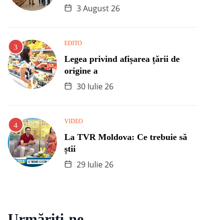
3 August 26
EDITO
Legea privind afișarea țării de
origine a
30 Iulie 26
VIDEO
La TVR Moldova: Ce trebuie să
știi
29 Iulie 26
Urmăriți-ne