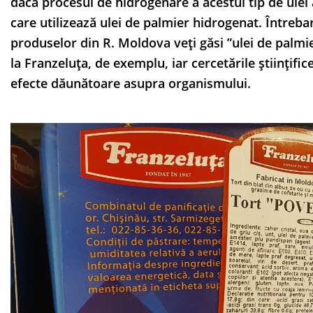
dacă procesul de hidrogenare a acestui tip de ulei 
care utilizează ulei de palmier hidrogenat. Întreba
produselor din R. Moldova veți găsi ”ulei de palmi
la Franzeluța, de exemplu, iar cercetările științifi
efecte dăunătoare asupra organismului.