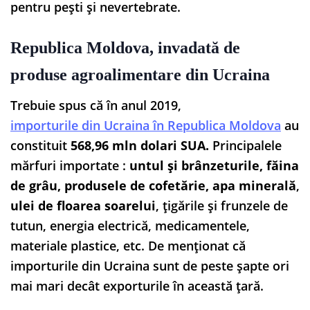
pentru pești și nevertebrate.
Republica Moldova, invadată de
produse agroalimentare din Ucraina
Trebuie spus că în anul 2019,
importurile din Ucraina în Republica Moldova
au
constituit
568,96 mln dolari SUA.
Principalele
mărfuri importate :
untul și brânzeturile, făina
de grâu, produsele de cofetărie, apa minerală
,
ulei de floarea soarelui
, țigările și frunzele de
tutun, energia electrică, medicamentele,
materiale plastice, etc. De menționat că
importurile din Ucraina sunt de peste șapte ori
mai mari decât exporturile în această țară.