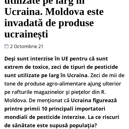
utilizate pe larg în
Ucraina. Moldova este
invadată de produse
ucrainești
2 Octombrie 21
Deși sunt interzise în UE pentru că sunt
extrem de toxice, zeci de tipuri de pesticide
sunt utilizate pe larg în Ucraina
. Zeci de mii de
tone de produse agro-alimentare ajung ulterior
pe rafturile magazinelor și piețelor din R.
Moldova. De menționat că
Ucraina figurează
printre primii 10 principali importatori
mondiali de pesticide interzise
.
La ce riscuri
de sănătate este supusă populația?