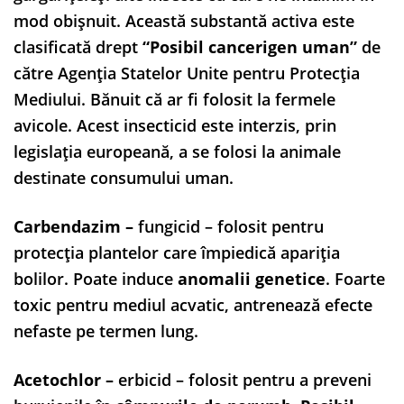
mod obișnuit. Această substantă activa este
clasificată drept
“
Posibil cancerigen uman
”
de
către Agenția Statelor Unite pentru Protecția
Mediului. Bănuit că ar fi folosit la fermele
avicole. Acest insecticid este interzis, prin
legislația europeană, a se folosi la animale
destinate consumului uman.
Carbendazim –
fungicid – folosit pentru
protecția plantelor care împiedică apariția
bolilor. Poate induce
anomalii genetice
. Foarte
toxic pentru mediul acvatic, antrenează efecte
nefaste pe termen lung.
Acetochlor –
erbicid – folosit pentru a preveni