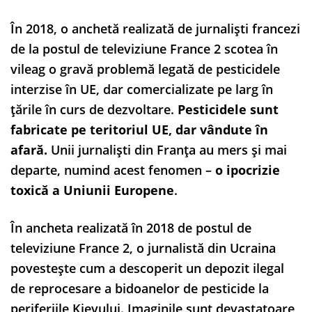
În 2018, o anchetă realizată de jurnaliști francezi
de la postul de televiziune France 2 scotea în
vileag o gravă problemă legată de pesticidele
interzise în UE, dar comercializate pe larg în
țările în curs de dezvoltare.
Pesticidele sunt
fabricate pe teritoriul UE, dar vândute în
afară.
Unii jurnaliști din Franța au mers și mai
departe, numind acest fenomen –
o ipocrizie
toxică a Uniunii Europene
.
În ancheta realizată în 2018 de postul de
televiziune France 2, o jurnalistă din Ucraina
povestește cum a descoperit un depozit ilegal
de reprocesare a bidoanelor de pesticide la
periferiile Kievului. Imaginile sunt devastatoare,