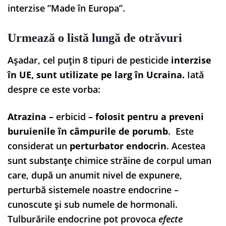
interzise ”Made în Europa”.
Urmează o listă lungă de otrăvuri
Așadar, cel puțin 8 tipuri de pesticide
interzise
în UE, sunt utilizate pe larg în Ucraina.
Iată
despre ce este vorba:
Atrazina –
erbicid
– folosit pentru a preveni
buruienile în câmpurile de porumb
. Este
considerat un
perturbator endocrin
. Acestea
sunt substanțe chimice străine de corpul uman
care, după un anumit nivel de expunere,
perturbă sistemele noastre endocrine –
cunoscute și sub numele de hormonali.
Tulburările endocrine pot provoca
efecte