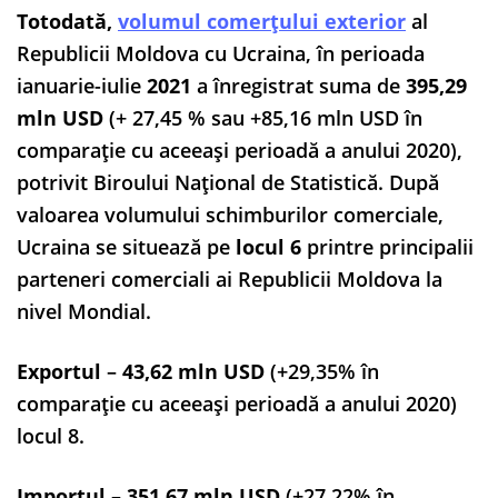
Totodată,
volumul comerțului exterior
al
Republicii Moldova cu Ucraina, în perioada
ianuarie-iulie
2021
a înregistrat suma de
395,29
mln USD
(+ 27,45 % sau +85,16 mln USD în
comparație cu aceeași perioadă a anului 2020),
potrivit Biroului Național de Statistică. După
valoarea volumului schimburilor comerciale,
Ucraina se situează pe
locul 6
printre principalii
parteneri comerciali ai Republicii Moldova la
nivel Mondial.
Exportul
–
43,62 mln USD
(+29,35% în
comparație cu aceeași perioadă a anului 2020)
locul 8.
Importul
–
351,67 mln USD
(+27,22% în