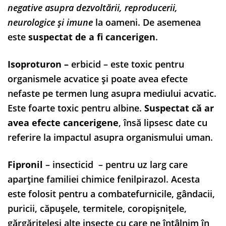
negative asupra dezvoltării, reproducerii,
neurologice și imune
la oameni. De asemenea
este
suspectat de a fi cancerigen
.
Isoproturon –
erbicid – este toxic pentru
organismele acvatice și poate avea efecte
nefaste pe termen lung asupra mediului acvatic.
Este foarte toxic pentru albine.
Suspectat că ar
avea efecte cancerigene
, însă lipsesc date cu
referire la impactul asupra organismului uman.
Fipronil
– insecticid – pentru uz larg care
aparține familiei chimice fenilpirazol. Acesta
este folosit pentru a combatefurnicile, gândacii,
puricii, căpușele, termitele, coropișnițele,
gărgărițeleși alte insecte cu care ne întâlnim în