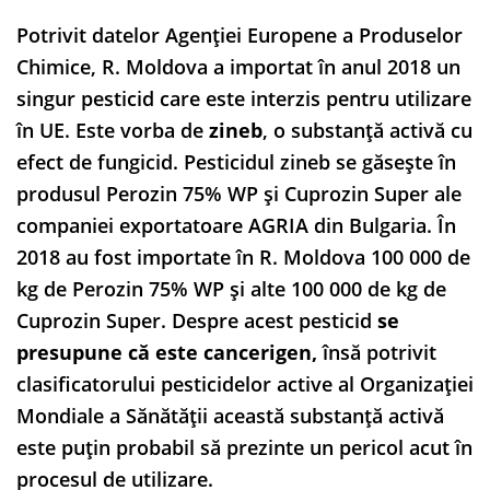
Potrivit datelor Agenției Europene a Produselor
Chimice, R. Moldova a importat în anul 2018 un
singur pesticid care este interzis pentru utilizare
în UE. Este vorba de
zineb
, o substanță activă cu
efect de fungicid. Pesticidul zineb se găsește în
produsul Perozin 75% WP și Cuprozin Super ale
companiei exportatoare AGRIA din Bulgaria. În
2018 au fost importate în R. Moldova 100 000 de
kg de Perozin 75% WP și alte 100 000 de kg de
Cuprozin Super. Despre acest pesticid
se
presupune că este cancerigen,
însă potrivit
clasificatorului pesticidelor active al Organizației
Mondiale a Sănătății această substanță activă
este puțin probabil să prezinte un pericol acut în
procesul de utilizare.