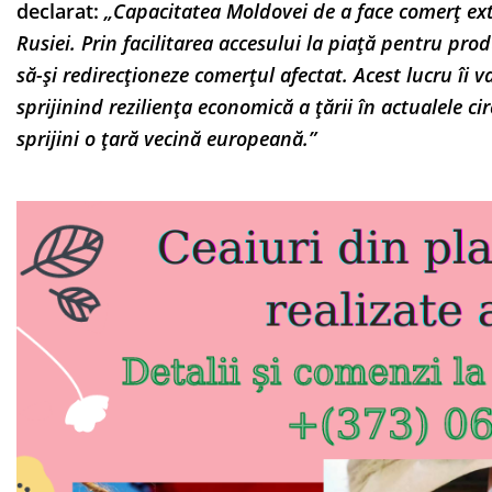
declarat:
„Capacitatea Moldovei de a face comerț exter
Rusiei. Prin facilitarea accesului la piață pentru pr
să-și redirecționeze comerțul afectat. Acest lucru îi 
sprijinind reziliența economică a țării în actualele c
sprijini o țară vecină europeană.”