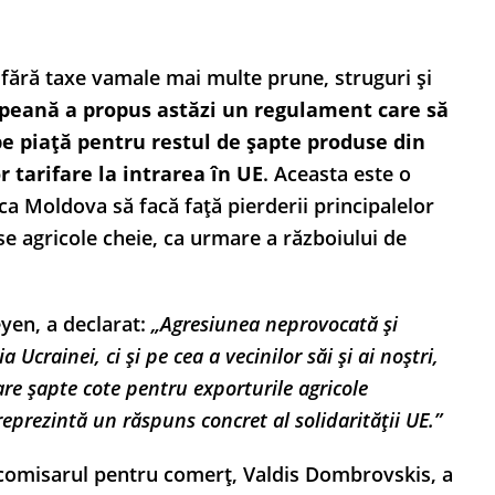
fără taxe vamale mai multe prune, struguri și
peană a propus astăzi un regulament care să
 piață pentru restul de șapte produse din
 tarifare la intrarea în UE
. Aceasta este o
ica Moldova să facă față pierderii principalelor
se agricole cheie, ca urmare a războiului de
yen, a declarat:
„Agresiunea neprovocată și
Ucrainei, ci și pe cea a vecinilor săi și ai noștri,
care șapte cote pentru exporturile agricole
prezintă un răspuns concret al solidarității UE.”
 comisarul pentru comerț, Valdis Dombrovskis, a