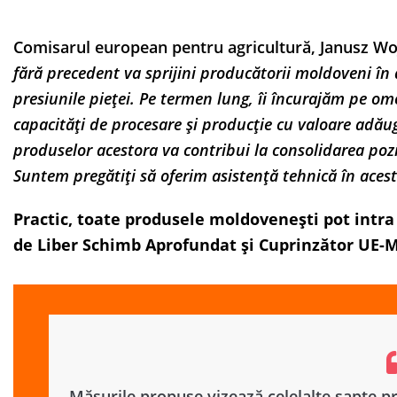
Comisarul european pentru agricultură, Janusz Woj
fără precedent va sprijini producătorii moldoveni în
presiunile pieței. Pe termen lung, îi încurajăm pe om
capacități de procesare și producție cu valoare adăug
produselor acestora va contribui la consolidarea poz
Suntem pregătiți să oferim asistență tehnică în acest
Practic, toate produsele moldovenești pot intra
de Liber Schimb Aprofundat și Cuprinzător UE-M
Măsurile propuse vizează celelalte șapte p