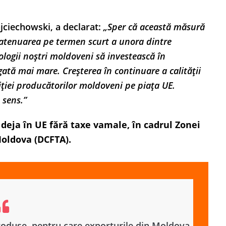
ciechowski, a declarat:
„Sper că această măsură
 atenuarea pe termen scurt a unora dintre
ologii noștri moldoveni să investească în
ată mai mare. Creșterea în continuare a calității
iției producătorilor moldoveni pe piața UE.
 sens.”
 deja în UE fără taxe vamale, în cadrul Zonei
oldova (DCFTA).
roduse, pentru care exporturile din Moldova