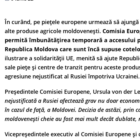
În curând, pe piețele europene urmează să ajungă 
alte produse agricole moldovenești.
Comisia Euro
permită îmbunătățirea temporară a accesului pe
Republica Moldova care sunt încă supuse cotelor
ilustrare a solidarității UE, menită să ajute Republ
sale piețe și centre de tranzit pentru aceste produ
agresiune nejustificat al Rusiei împotriva Ucrainei.
Președintele Comisiei Europene, Ursula von der Le
nejustificată a Rusiei afectează grav nu doar economia 
în cazul de față, a Moldovei. Decizia de astăzi, prin 
moldovenești cheie au fost mai mult decât dublate, re
Vicepreședintele executiv al Comisiei Europene și