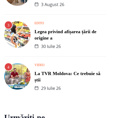
3 August 26
EDITO
Legea privind afișarea țării de
origine a
30 Iulie 26
VIDEO
La TVR Moldova: Ce trebuie să
știi
29 Iulie 26
Urmăriți-ne