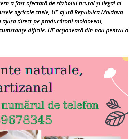
n a fost afectată de războiul brutal și ilegal al
odusele agricole cheie, UE ajută Republica Moldova
va ajuta direct pe producătorii moldoveni,
ircumstanțe dificile. UE acționează din nou pentru a