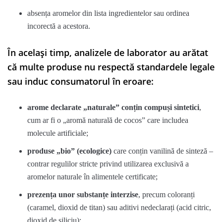
absența aromelor din lista ingredientelor sau ordinea
incorectă a acestora.
În același timp, analizele de laborator au arătat
că multe produse nu respectă standardele legale
sau induc consumatorul în eroare:
arome declarate „naturale” conțin compuși sintetici
,
cum ar fi o „aromă naturală de cocos” care includea
molecule artificiale;
produse „bio” (ecologice)
care conțin vanilină de sinteză –
contrar regulilor stricte privind utilizarea exclusivă a
aromelor naturale în alimentele certificate;
prezența unor substanțe interzise
, precum coloranți
(caramel, dioxid de titan) sau aditivi nedeclarați (acid citric,
dioxid de siliciu);