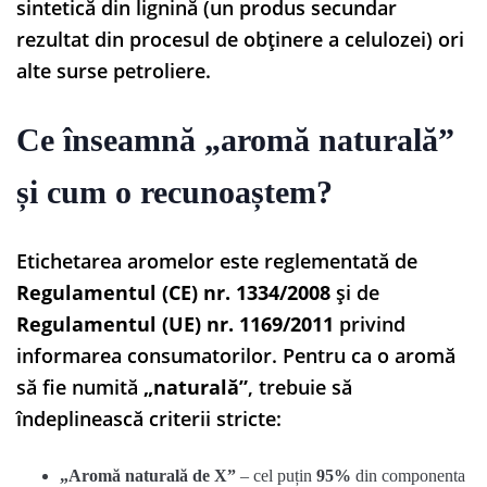
sintetică din lignină (un produs secundar
rezultat din procesul de obținere a celulozei) ori
alte surse petroliere.
Ce înseamnă „aromă naturală”
și cum o recunoaștem?
Etichetarea aromelor este reglementată de
Regulamentul (CE) nr. 1334/2008
și de
Regulamentul (UE) nr. 1169/2011
privind
informarea consumatorilor. Pentru ca o aromă
să fie numită
„naturală”
, trebuie să
îndeplinească criterii stricte:
„Aromă naturală de X”
– cel puțin
95%
din componenta