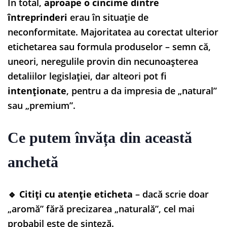
În total,
aproape o cincime dintre
întreprinderi
erau în situație de
neconformitate. Majoritatea au corectat ulterior
etichetarea sau formula produselor – semn că,
uneori, neregulile provin din necunoașterea
detaliilor legislației, dar alteori pot fi
intenționate
, pentru a da impresia de „natural”
sau „premium”.
Ce putem învăța din această
anchetă
🔹
Citiți cu atenție eticheta
– dacă scrie doar
„aromă” fără precizarea „naturală”, cel mai
probabil este de sinteză.