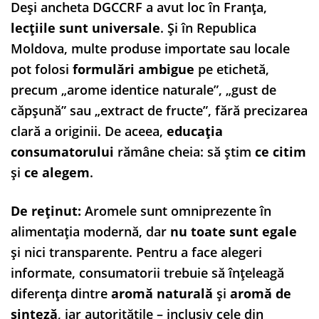
Deși ancheta DGCCRF a avut loc în Franța,
lecțiile sunt universale
. Și în Republica
Moldova, multe produse importate sau locale
pot folosi
formulări ambigue
pe etichetă,
precum „arome identice naturale”, „gust de
căpșună” sau „extract de fructe”, fără precizarea
clară a originii. De aceea,
educația
consumatorului
rămâne cheia: să știm
ce citim
și
ce alegem
.
De reținut:
Aromele sunt omniprezente în
alimentația modernă, dar
nu toate sunt egale
și nici transparente. Pentru a face alegeri
informate, consumatorii trebuie să înțeleagă
diferența dintre
aromă naturală
și
aromă de
sinteză
, iar autoritățile – inclusiv cele din