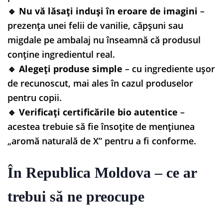
🔹
Nu vă lăsați induși în eroare de imagini
–
prezența unei felii de vanilie, căpșuni sau
migdale pe ambalaj nu înseamnă că produsul
conține ingredientul real.
🔹
Alegeți produse simple
– cu ingrediente ușor
de recunoscut, mai ales în cazul produselor
pentru copii.
🔹
Verificați certificările bio autentice
–
acestea trebuie să fie însoțite de mențiunea
„aromă naturală de X” pentru a fi conforme.
În Republica Moldova – ce ar
trebui să ne preocupe