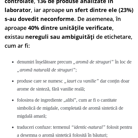
controlate
,
136 de produse analizate în
laborator
, iar aproape
un sfert dintre ele (23%)
s-au dovedit neconforme
. De asemenea, în
aproape
40% dintre unitățile verificate
,
existau
nereguli sau ambiguități
de etichetare,
cum ar fi:
denumiri înșelătoare precum
„aromă de struguri”
în loc de
„aromă naturală de struguri”
;
produse care se numesc
„iaurt cu vanilie”
dar conțin doar
arome de sinteză, fără vanilie reală;
folosirea de ingrediente „alibi”, cum ar fi o cantitate
simbolică de migdale, completată de aromă sintetică de
migdală amară;
traduceri confuze: termenul
“identic-natural”
folosit pentru
a desemna o aromă sintetică folosită în băuturi;