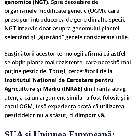
genomice (NGT)
. Spre deosebire de
organismele modificate genetic (OGM), care
presupun introducerea de gene din alte specii,
NGT intervin doar asupra genomului plantei,
selectând și „ajustând” genele considerate utile.
Susținătorii acestor tehnologii afirmă că astfel
se obțin plante mai rezistente, care necesită mai
puține pesticide. Totuși, cercetătorii de la
Institutul Național de Cercetare pentru
Agricultură și Mediu (INRAE)
din Franța atrag
atenția că un argument similar a fost folosit și în
cazul OGM, însă experiența arată că utilizarea
pesticidelor nu a scăzut, ci dimpotrivă.
SUA și Uniunea Europeană: