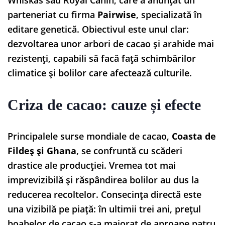
parteneriat cu firma
Pairwise
, specializată în
editare genetică. Obiectivul este unul clar:
dezvoltarea unor arbori de cacao și arahide mai
rezistenți, capabili să facă față schimbărilor
climatice și bolilor care afectează culturile.
Criza de cacao: cauze și efecte
Principalele surse mondiale de cacao,
Coasta de
Fildeș și Ghana
, se confruntă cu scăderi
drastice ale producției. Vremea tot mai
imprevizibilă și răspândirea bolilor au dus la
reducerea recoltelor. Consecința directă este
una vizibilă pe piață: în ultimii trei ani, prețul
boabelor de cacao s-a majorat de aproape patru