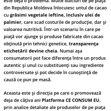
este deja o problemă. Multe dulciuri de pe piața
din Republica Moldova înlocuiesc untul de cacao
cu
grăsimi vegetale ieftine, inclusiv ulei de
palmier
, care scad costurile de producție, dar și
valoarea nutritivă. Într-un scenariu în care pe
piață vor ajunge și produse fabricate din cacao
obținută prin tehnici genetice,
transparența
etichetării devine cheia
. Numai așa
consumatorii pot face diferența între un produs
autentic și unul cu substituenți sau ingrediente
controversate și pot decide în cunoștință de
cauză ce pun pe masă.
Aceasta este și direcția pe care o promovează
deja de câțiva ani
Platforma CE CONSUM EU
,
prin analize detaliate ale produselor de pe piața