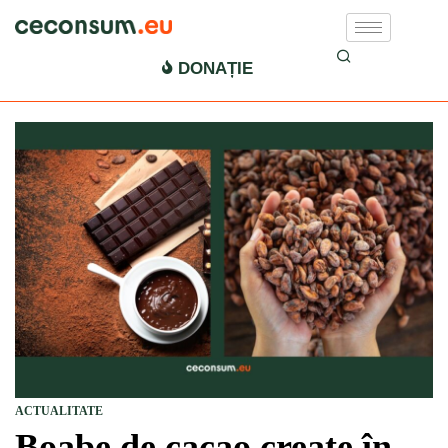
DONAȚIE
ACTUALITATE
Boabe de cacao create în