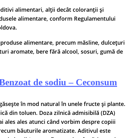
tivi alimentari, alții decât coloranții și
 produsele alimentare, conform Regulamentului
oldova.
e produse alimentare, precum măsline, dulcețuri
turi aromate, bere fără alcool, sosuri, gumă de
u Benzoat de sodiu – Ceconsum
găsește în mod natural în unele fructe și plante.
ică din toluen. Doza zilnică admisibilă (DZA)
i ales ales atunci când vorbim despre copiii
recum băuturile aromatizate. Aditivul este