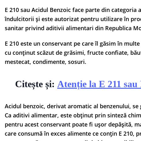
E 210 sau Acidul Benzoic face parte din categoria adi
îndulcitorii și este autorizat pentru utilizare în
sanitar privind aditivii alimentari din Republica M
E 210 este un conservant pe care îl găsim în mult
cu conținut scăzut de grăsimi, fructe confiate, bău
mestecat, condimente, sosuri.
Citește și:
Atenție la E 211 sa
Acidul benzoic, derivat aromatic al benzenului, se 
Ca aditivi alimentar, este obținut prin sinteză chim
pentru acest conservant poate fi ușor depășită, ma
care consumă în exces alimente ce conțin E 210, p