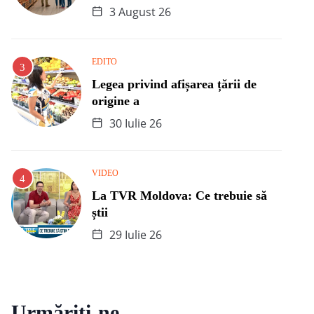
3 August 26
EDITO
Legea privind afișarea țării de
origine a
30 Iulie 26
VIDEO
La TVR Moldova: Ce trebuie să
știi
29 Iulie 26
Urmăriți-ne