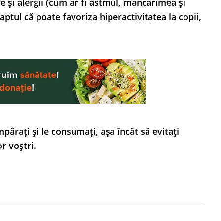
te și alergii (cum ar fi astmul, mâncărimea și
ptul că poate favoriza hiperactivitatea la copii,
părați și le consumați, așa încât să evitați
r voștri.