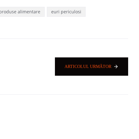
 produse alimentare
euri periculosi
ARTICOLUL URMĂTOR