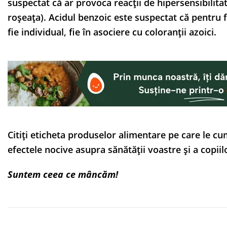
suspectat că ar provoca reacții de hipersensibilita
roșeața). Acidul benzoic este suspectat că pentru fa
fie individual, fie în asociere cu coloranții azoici.
Citiți eticheta produselor alimentare pe care le cum
efectele nocive asupra sănătății voastre și a copiilo
Suntem ceea ce mâncăm!