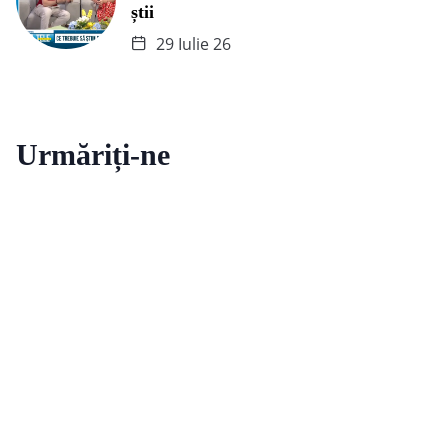
știi
29 Iulie 26
Urmăriți-ne