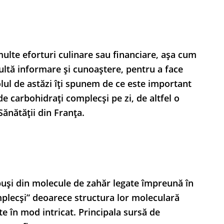
ulte eforturi culinare sau financiare, așa cum
ultă informare și cunoaștere, pentru a face
olul de astăzi îți spunem de ce este important
e carbohidrați complecși pe zi, de altfel o
ănătății din Franța.
uși din molecule de zahăr legate împreună în
mplecși” deoarece structura lor moleculară
e în mod intricat. Principala sursă de