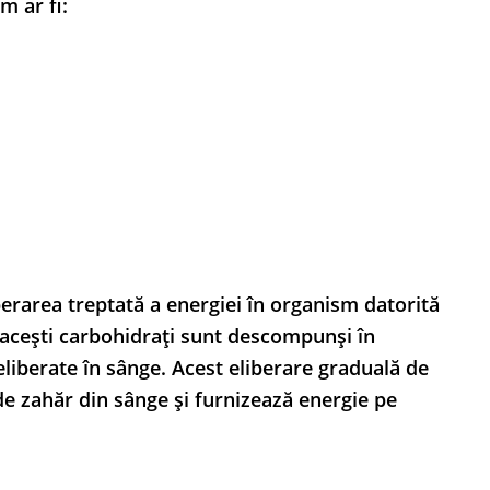
m ar fi:
erarea treptată a energiei în organism datorită
, acești carbohidrați sunt descompunși în
eliberate în sânge. Acest eliberare graduală de
de zahăr din sânge și furnizează energie pe