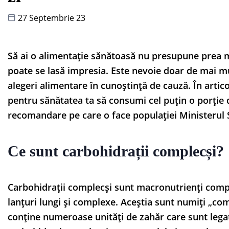
27 Septembrie 23
Să ai o alimentație sănătoasă nu presupune prea m
poate se lasă impresia. Este nevoie doar de mai m
alegeri alimentare în cunoștință de cauză. În artic
pentru sănătatea ta să consumi cel puțin o porție d
recomandare pe care o face populației Ministerul S
Ce sunt carbohidrații complecși?
Carbohidrații complecși sunt macronutrienți comp
lanțuri lungi și complexe. Aceștia sunt numiți „co
conține numeroase unități de zahăr care sunt legat