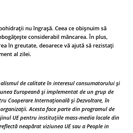
ohidrații nu îngrașă. Ceea ce obișnuim să
mbogățește considerabil mâncarea. În plus,
ea în greutate, deoarece vă ajută să rezistați
ment al zilei.
rnalismul de calitate în interesul consumatorului și
Uniunea Europeană și implementat de un grup de
ru Cooperare Internațională și Dezvoltare, în
 organizații. Acesta face parte din programul de
ijinul UE pentru instituțiile mass-media locale din
reflectă neapărat viziunea UE sau a People in