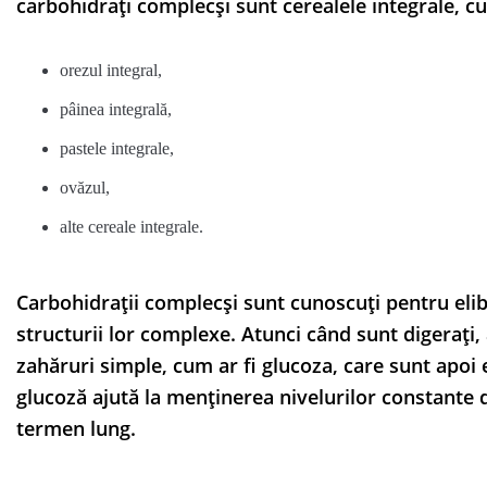
carbohidrați complecși sunt cerealele integrale, cu
orezul integral,
pâinea integrală,
pastele integrale,
ovăzul,
alte cereale integrale.
Carbohidrații complecși sunt cunoscuți pentru elib
structurii lor complexe. Atunci când sunt digerați
zahăruri simple, cum ar fi glucoza, care sunt apoi 
glucoză ajută la menținerea nivelurilor constante 
termen lung.