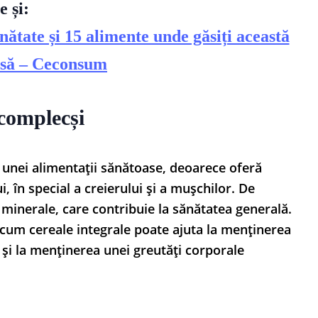
e și:
nătate și 15 alimente unde găsiți această
asă – Ceconsum
complecși
 unei alimentații sănătoase, deoarece oferă
 în special a creierului și a mușchilor. De
 minerale, care contribuie la sănătatea generală.
cum cereale integrale poate ajuta la menținerea
 și la menținerea unei greutăți corporale