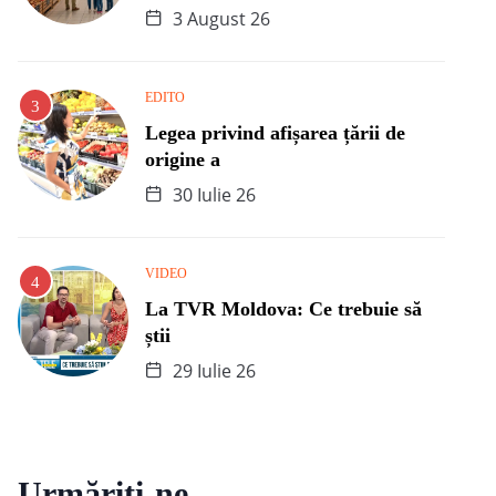
3 August 26
EDITO
Legea privind afișarea țării de
origine a
30 Iulie 26
VIDEO
La TVR Moldova: Ce trebuie să
știi
29 Iulie 26
Urmăriți-ne