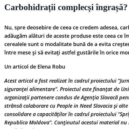
Carbohidrații complecși îngrașă?
Nu, spre deosebire de ceea ce credem adesea, carb
adăugăm alături de aceste produse este ceea ce î
cerealele sunt o modalitate bună de a evita creșter
între mese și să evitați astfel gustările în orice mo
Un articol de Elena Robu
Acest articol a fost realizat în cadrul proiectului “Ju
siguranței alimentare”. Proiectul este finanțat de 
organizații partenere condus de Agenția Slovacă pent
strânsă colaborare cu People in Need Slovacia și alte
consolidare a capacităților în cadrul proiectului “Spr
Republica Moldova”. Conținutul acestui material nu 