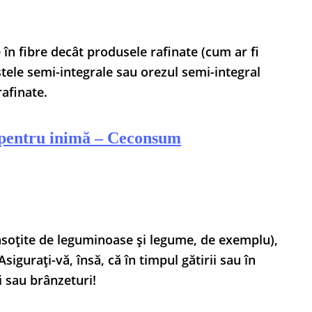
în fibre decât produsele rafinate (cum ar fi
tele semi-integrale sau orezul semi-integral
afinate.
 pentru inimă – Ceconsum
(însoțite de leguminoase și legume, de exemplu),
sigurați-vă, însă, că în timpul gătirii sau în
i sau brânzeturi!