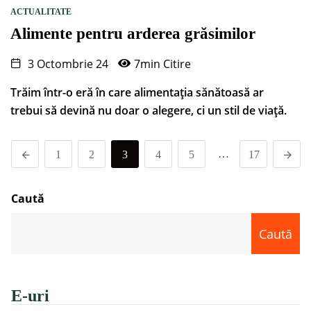
ACTUALITATE
Alimente pentru arderea grăsimilor
3 Octombrie 24
7min Citire
Trăim într-o eră în care alimentația sănătoasă ar
trebui să devină nu doar o alegere, ci un stil de viață.
…
1
2
3
4
5
17
Caută
Caută
E-uri