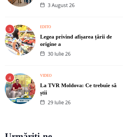
3 August 26
EDITO
Legea privind afișarea țării de
origine a
30 Iulie 26
VIDEO
La TVR Moldova: Ce trebuie să
știi
29 Iulie 26
Urmăriți-ne