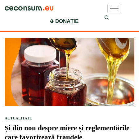
fraude miere
DONAȚIE
ACTUALITATE
Și din nou despre miere și reglementările
care favorizează fraudele