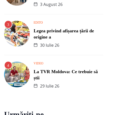
3 August 26
EDITO
Legea privind afișarea țării de
origine a
30 Iulie 26
VIDEO
La TVR Moldova: Ce trebuie să
știi
29 Iulie 26
Urmăriți-ne