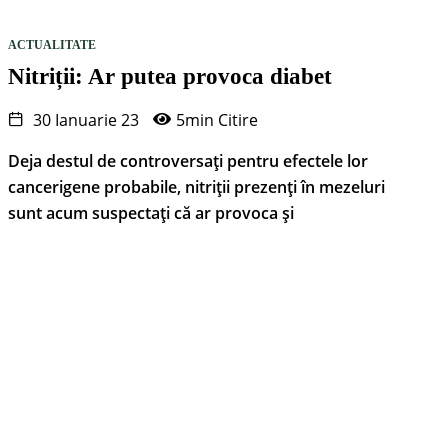
ACTUALITATE
Nitriții: Ar putea provoca diabet
30 Ianuarie 23
5min Citire
Deja destul de controversați pentru efectele lor
cancerigene probabile, nitriții prezenți în mezeluri
sunt acum suspectați că ar provoca și