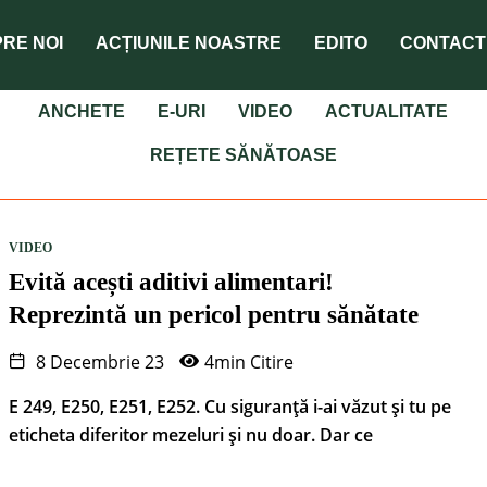
RE NOI
ACȚIUNILE NOASTRE
EDITO
CONTACT
ANCHETE
E-URI
VIDEO
ACTUALITATE
REȚETE SĂNĂTOASE
VIDEO
Evită acești aditivi alimentari!
Reprezintă un pericol pentru sănătate
8 Decembrie 23
4min Citire
E 249, E250, E251, E252. Cu siguranță i-ai văzut și tu pe
eticheta diferitor mezeluri și nu doar. Dar ce