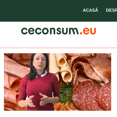
nitriti si nitrati
ACASĂ
DESP