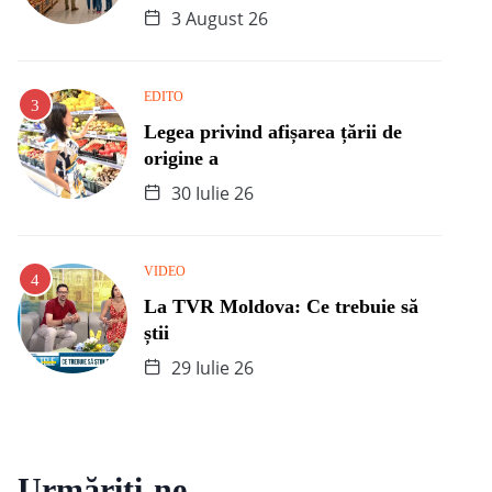
3 August 26
EDITO
Legea privind afișarea țării de
origine a
30 Iulie 26
VIDEO
La TVR Moldova: Ce trebuie să
știi
29 Iulie 26
Urmăriți-ne