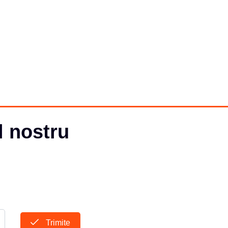
l nostru
Trimite