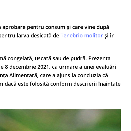
dă aprobare pentru consum și care vine după
 pentru larva desicată de
Tenebrio molitor
și în
ormă congelată, uscată sau de pudră. Prezenta
de 8 decembrie 2021, ca urmare a unei evaluări
nța Alimentară, care a ajuns la concluzia că
 dacă este folosită conform descrierii înaintate