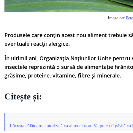
Image par
Pete
Produsele care conțin acest nou aliment trebuie s
eventuale reacții alergice.
În ultimii ani, Organizația Națiunilor Unite pentru 
insectele reprezintă o sursă de alimentație hrănit
grăsime, proteine, vitamine, fibre și minerale.
Citește și:
Lăcusta călătoare, autorizată ca aliment nou. Va putea fi găsită ca 