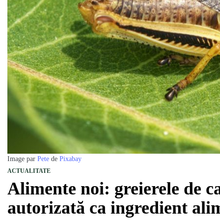
Image par
Pete
de
Pixabay
ACTUALITATE
Alimente noi: greierele de ca
autorizată ca ingredient al