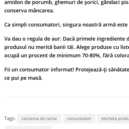
amidon de porumb, ghemuri de șorici, gândaci pisa
conserva mâncarea.
Ca simpli consumatori, singura noastră armă este
Va dau o regula de aur: Dacă primele ingrediente di
produsul nu merită banii tăi. Alege produse cu list
ocupă un procent de minimum 70-80%, fără coloranți
Fii un consumator informat! Protejează-ți sănătatea
ce pui pe masă.
Tags:
conserva de carne
consumatori
eticheta prod