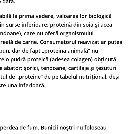
 dată.
abilă la prima vedere, valoarea lor biologică
in surse inferioare: proteină din soia și acea
tendoane), care nu oferă organismului
tă reală de carne. Consumatorul neavizat ar putea
bun, dar de fapt „proteina animală” nu
e o pudră proteică (adesea colagen) obținută
abator: șorici, tendoane, cartilaje și țesuturi
tul de „proteine” de pe tabelul nutrițional, deși
te una inferioară.
 perdea de fum. Bunicii noștri nu foloseau