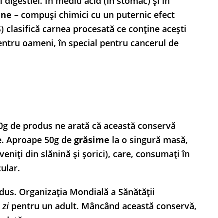
digestiei. În mediu acid (în stomac) și în
ine
– compuși chimici cu un puternic efect
 clasifică carnea procesată ce conține acești
entru oameni, în special pentru cancerul de
00g de produs ne arată că această conservă
te. Aproape 50g de
grăsime
la o singură masă,
eniți din slănină și șorici), care, consumați în
ular.
dus. Organizația Mondială a Sănătății
 zi
pentru un adult. Mâncând această conservă,