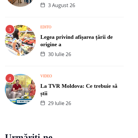
3 August 26
EDITO
Legea privind afișarea țării de
origine a
30 Iulie 26
VIDEO
La TVR Moldova: Ce trebuie să
știi
29 Iulie 26
Urmăriți-ne