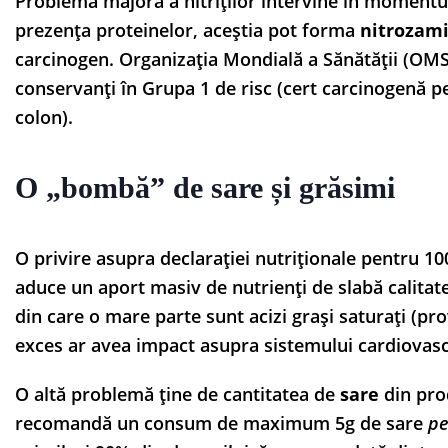
Problema majoră a nitriților intervine în momentul 
prezența proteinelor, aceștia pot forma
nitrozam
carcinogen. Organizația Mondială a Sănătății (OMS)
conservanți în Grupa 1 de risc (cert carcinogenă p
colon).
O „bombă” de sare și grăsimi
O privire asupra declarației nutriționale pentru 1
aduce un aport masiv de nutrienți de slabă calita
din care o mare parte sunt acizi grași saturați (prov
exces ar avea impact asupra sistemului cardiovasc
O altă problemă ține de cantitatea de
sare
din pro
recomandă un consum de maximum 5g de sare
pe