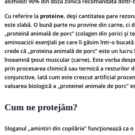
asimilezi 90% din doza zilnică recomandată dintr-o
Cu referire la
proteine
, deși cantitatea pare rezon
este slabă. O bună parte nu provine din carne, ci d
„proteină animală de porc” (colagen din șorici și 
aminoacizii esențiali pe care îi găsim într-o buca
crede că „proteina animală de porc” este un lucru 
înseamnă țesut muscular (carne). Este vorba despr
prin procesarea chimică sau termică a resturilor de 
conjunctive. Iată cum este crescut artificial procen
valoarea biologică a „proteinei animale de porc” es
Cum ne protejăm?
Sloganul „amintiri din copilărie” funcționează ca o