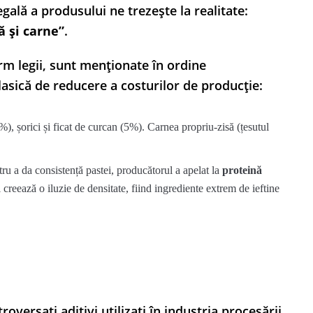
egală a produsului ne trezește la realitate:
 și carne”
.
rm legii, sunt menționate în ordine
asică de reducere a costurilor de producție:
), șorici și ficat de curcan (5%). Carnea propriu-zisă (țesutul
ru a da consistență pastei, producătorul a apelat la
proteină
i creează o iluzie de densitate, fiind ingrediente extrem de ieftine
oversați aditivi utilizați în industria procesării