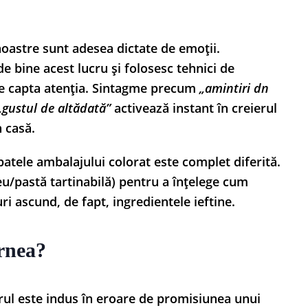
oastre sunt adesea dictate de emoții.
e bine acest lucru și folosesc tehnici de
ne capta atenția. Sintagme precum
„amintiri dn
„gustul de altădată”
activează instant în creierul
n casă.
patele ambalajului colorat este complet diferită.
u/pastă tartinabilă) pentru a înțelege cum
ri ascund, de fapt, ingredientele ieftine.
rnea?
ul este indus în eroare de promisiunea unui