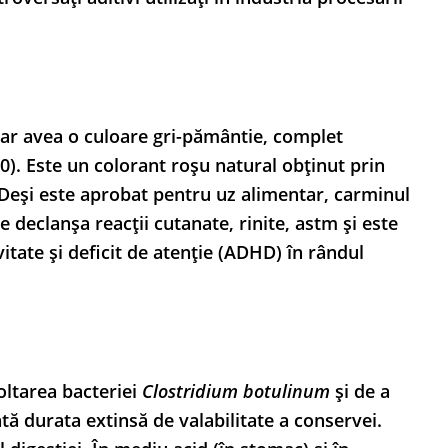
 ar avea o culoare gri-pământie, complet
0). Este un colorant roșu natural obținut prin
 Deși este aprobat pentru uz alimentar, carminul
 declanșa reacții cutanate, rinite, astm și este
itate și deficit de atenție (ADHD) în rândul
oltarea bacteriei
Clostridium botulinum
și de a
ă durata extinsă de valabilitate a conservei.