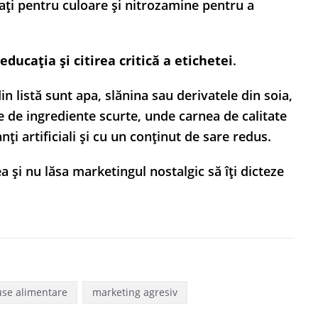
ți pentru culoare și nitrozamine pentru a
educația și citirea critică a etichetei
.
n listă sunt apa, slănina sau derivatele din soia,
e de ingrediente scurte, unde carnea de calitate
 artificiali și cu un conținut de sare redus.
 și nu lăsa marketingul nostalgic să îți dicteze
use alimentare
marketing agresiv