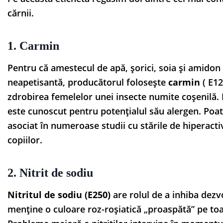
cărnii.
1. Carmin
Pentru că amestecul de apă, șorici, soia și amidon
neapetisantă, producătorul folosește
carmin
( E12
zdrobirea femelelor unei insecte numite coșenilă.
este cunoscut pentru potențialul său alergen. Poate
asociat în numeroase studii cu stările de hiperactiv
copiilor.
2. Nitrit de sodiu
Nitritul de sodiu (E250)
are rolul de a inhiba dezv
menține o culoare roz-roșiatică „proaspătă” pe toat