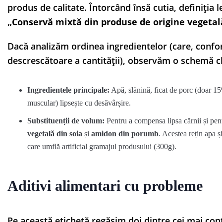
produs de calitate. Întorcând însă cutia, definiția l
„Conservă mixtă din produse de origine vegetală
Dacă analizăm ordinea ingredientelor (care, confo
descrescătoare a cantității), observăm o schemă cl
Ingredientele principale:
Apă, slănină, ficat de porc (doar 15%
muscular) lipsește cu desăvârșire.
Substituenții de volum:
Pentru a compensa lipsa cărnii și pent
vegetală din soia
și
amidon din porumb
. Acestea rețin apa ș
care umflă artificial gramajul produsului (300g).
Aditivi alimentari cu probleme
Pe această etichetă regăsim doi dintre cei mai contr