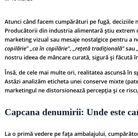
Atunci când facem cumpărături pe fugă, deciziile n
Producătorii din industria alimentară știu extrem d
marketing vizual sau mesaje nostalgice pentru a 
copilărie”
„ca în copilărie”
,
„rețetă tradițională”
sau
nostru ideea de mâncare curată, sigură și făcută î
Însă, de cele mai multe ori, realitatea ascunsă în s
Astăzi analizăm eticheta unei conserve mixte (pate
marketingul ne distorsionează percepția și ce riscu
Capcana denumirii: Unde este ca
La o primă vedere pe fața ambalajului, cumpărător