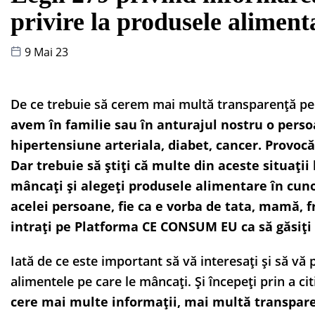
privire la produsele aliment
9 Mai 23
De ce trebuie să cerem mai multă transparență pe
avem în familie sau în anturajul nostru o perso
hipertensiune arteriala, diabet, cancer. Provocă
Dar trebuie să știți că multe din aceste situații
mâncați și alegeți produsele alimentare în cun
acelei persoane, fie ca e vorba de tata, mamă, fr
intrați pe Platforma CE CONSUM EU ca să găsiți 
Iată de ce este important să vă interesați și să v
alimentele pe care le mâncați. Și începeți prin a cit
cere mai multe informații, mai multă transpar