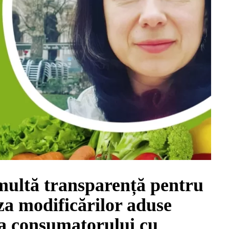
multă transparență pentru
za modificărilor aduse
ea consumatorului cu