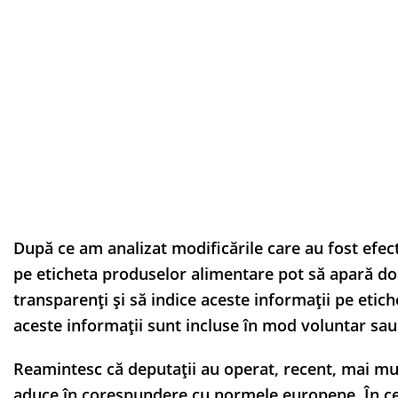
După ce am analizat modificările care au fost efec
pe eticheta produselor alimentare pot să apară doa
transparenți și să indice aceste informații pe etic
aceste informații sunt incluse în mod voluntar sau f
Reamintesc că deputații au operat, recent, mai mul
aduce în corespundere cu normele europene. În ce