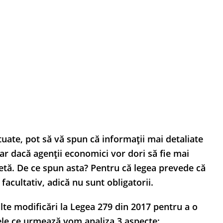
tuate, pot să vă spun că informații mai detaliate
r dacă agenții economici vor dori să fie mai
hetă. De ce spun asta? Pentru că legea prevede că
acultativ, adică nu sunt obligatorii.
te modificări la Legea 279 din 2017 pentru a o
le ce urmează vom analiza 3 aspecte: