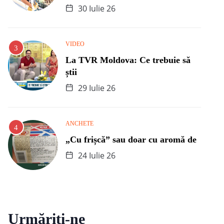
30 Iulie 26
VIDEO
La TVR Moldova: Ce trebuie să
știi
29 Iulie 26
ANCHETE
„Cu frișcă” sau doar cu aromă de
24 Iulie 26
Urmăriți-ne