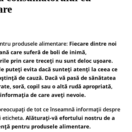
are
ntru produsele alimentare:
Fiecare dintre noi
ană care suferă de boli de inimă,
rile prin care treceți nu sunt deloc ușoare.
 le puteți evita dacă sunteți atenți la ceea ce
oștință de cauză. Dacă vă pasă de sănătatea
ate, soră, copil sau o altă rudă apropriată,
informația de care aveți nevoie.
ă preocupați de tot ce înseamnă informații despre
i eticheta.
Alăturați-vă efortului nostru de a
ență pentru produsele alimentare.