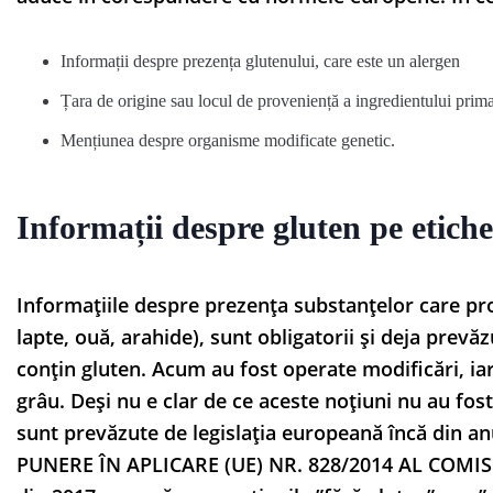
Informații despre prezența glutenului, care este un alergen
Țara de origine sau locul de proveniență a ingredientului prim
Mențiunea despre organisme modificate genetic.
Informații despre gluten pe etiche
Informațiile despre prezența substanțelor care pro
lapte, ouă, arahide), sunt obligatorii și deja prevă
conțin gluten. Acum au fost operate modificări, ia
grâu. Deși nu e clar de ce aceste noțiuni nu au fost
sunt prevăzute de legislația europeană încă din
PUNERE ÎN APLICARE (UE) NR. 828/2014 AL COMISIEI