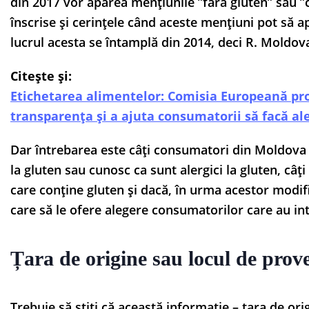
din 2017 vor apărea mențiunile ”fără gluten” sau ”
înscrise și cerințele când aceste mențiuni pot să 
lucrul acesta se întamplă din 2014, deci R. Moldova
Citește și:
Etichetarea alimentelor: Comisia Europeană pr
transparența și a ajuta consumatorii să facă a
Dar întrebarea este câți consumatori din Moldova
la gluten sau cunosc ca sunt alergici la gluten, câț
care conține gluten și dacă, în urma acestor modif
care să le ofere alegere consumatorilor care au i
Țara de origine sau locul de prov
Trebuie să știți că această informație – țara de ori