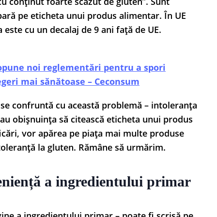
cu conținut foarte scăzut de gluten”. Sunt
apară pe eticheta unui produs alimentar. În UE
 este cu un decalaj de 9 ani față de UE.
opune noi reglementări pentru a spori
legeri mai sănătoase – Ceconsum
 se confruntă cu această problemă – intoleranța
i au obișnuința să citească eticheta unui produs
icări, vor apărea pe piața mai multe produse
ntoleranță la gluten. Rămâne să urmărim.
eniență a ingredientului primar
gine a ingredientului primar – poate fi scrisă pe