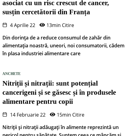
asociat cu un risc crescut de cancer,
susțin cercetătorii din Franța
4 Aprilie 22
13min Citire
Din dorința de a reduce consumul de zahăr din
alimentația noastră, uneori, noi consumatorii, cădem
în plasa industriei alimentare care
ANCHETE
Nitriții și nitrații: sunt potențial
cancerigeni și se găsesc și în produsele
alimentare pentru copii
14 Februarie 22
15min Citire
Nitriții și nitrații adăugați în alimente reprezintă un
pericol pentru sănătate. Suntem ceea ce mâncăm și