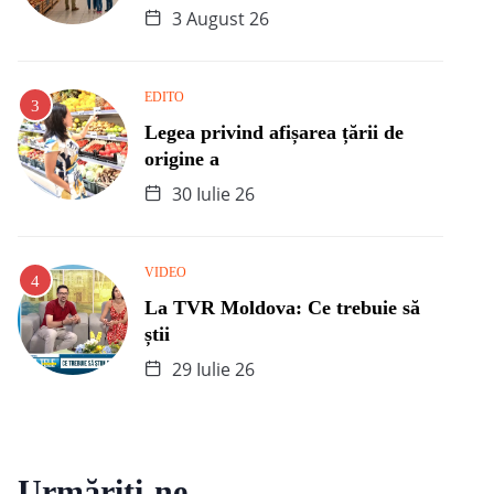
3 August 26
EDITO
Legea privind afișarea țării de
origine a
30 Iulie 26
VIDEO
La TVR Moldova: Ce trebuie să
știi
29 Iulie 26
Urmăriți-ne