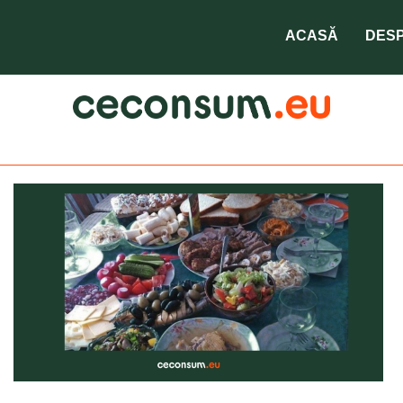
cancer
ACASĂ
DESP