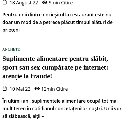
18 August 22
9min Citire
Pentru unii dintre noi ieșitul la restaurant este nu
doar un mod de a petrece plăcut timpul alături de
prieteni
ANCHETE
Suplimente alimentare pentru slăbit,
sport sau sex cumpărate pe internet:
atenție la fraude!
10 Mai 22
12min Citire
În ultimii ani, suplimentele alimentare ocupă tot mai
mult teren în cotidianul concetățenilor noștri. Unii vor
să slăbească, alții –