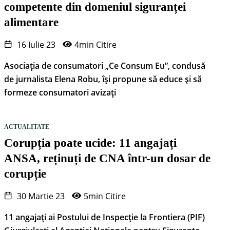
competente din domeniul siguranței
alimentare
16 Iulie 23
4min Citire
Asociația de consumatori „Ce Consum Eu”, condusă
de jurnalista Elena Robu, își propune să educe și să
formeze consumatori avizați
ACTUALITATE
Corupția poate ucide: 11 angajați
ANSA, reținuți de CNA într-un dosar de
corupție
30 Martie 23
5min Citire
11 angajați ai Postului de Inspecție la Frontiera (PIF)