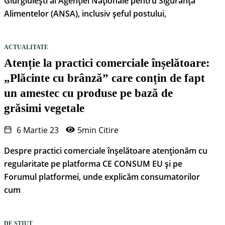
Giurgiulești al Agenției Naționale pentru Siguranța
Alimentelor (ANSA), inclusiv șeful postului,
ACTUALITATE
Atenție la practici comerciale înșelătoare:
„Plăcinte cu brânză” care conțin de fapt
un amestec cu produse pe bază de
grăsimi vegetale
6 Martie 23
5min Citire
Despre practici comerciale înșelătoare atenționăm cu
regularitate pe platforma CE CONSUM EU și pe
Forumul platformei, unde explicăm consumatorilor
cum
DE STIUT