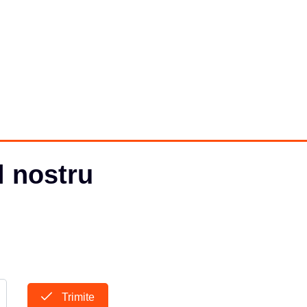
l nostru
Trimite