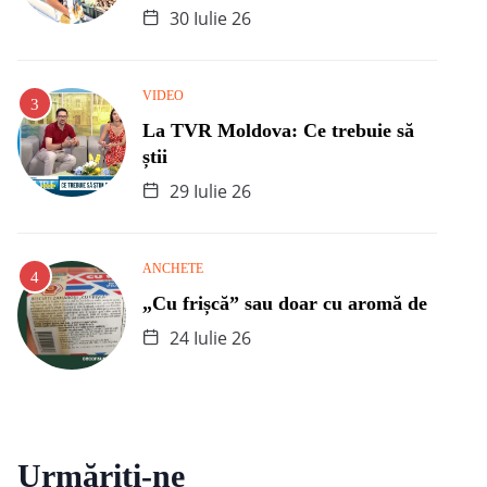
30 Iulie 26
VIDEO
La TVR Moldova: Ce trebuie să
știi
29 Iulie 26
ANCHETE
„Cu frișcă” sau doar cu aromă de
24 Iulie 26
Urmăriți-ne