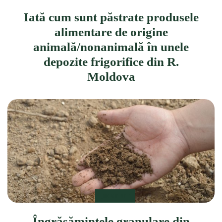
Iată cum sunt păstrate produsele
alimentare de origine
animală/nonanimală în unele
depozite frigorifice din R.
Moldova
DE STIUT
Îngrășămintele granulare din