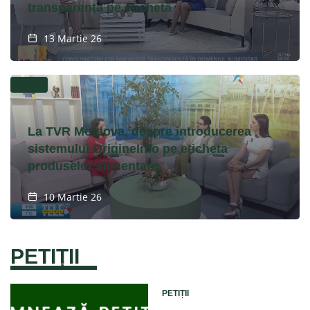
transparența pe etichetă
13 Martie 26
VIDEO
La TVR Moldova, despre introducerea
sistemului OrigineInfo pe eticheta
produselor alimentare
10 Martie 26
PETIȚII
PETIȚII