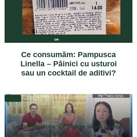
ANCHETE
Ce consumăm: Pampusca
Linella – Pâinici cu usturoi
sau un cocktail de aditivi?
VIDEO
La TVR Moldova: Ce trebuie să știi înainte
de a cumpăra carne