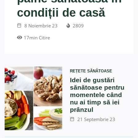
condiții de casă
8 Noiembrie 23
2809
17min Citire
REȚETE SĂNĂTOASE
Idei de gustări
sănătoase pentru
momentele când
nu ai timp să iei
prânzul
21 Septembrie 23