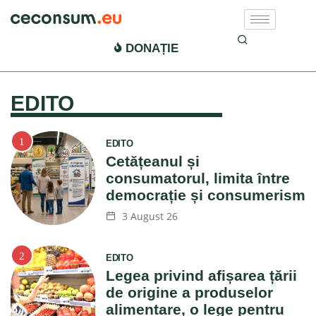
Ce Consum EU
DONAȚIE
EDITO
EDITO
Cetățeanul și
consumatorul, limita între
democrație și consumerism
3 August 26
EDITO
Legea privind afișarea țării
de origine a produselor
alimentare, o lege pentru