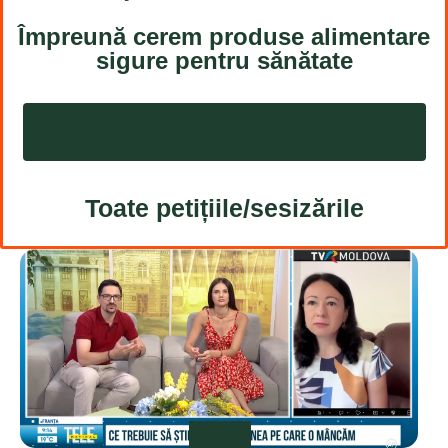
Împreună cerem produse alimentare
sigure pentru sănătate
Adaugă petiție/sesizare
Toate petițiile/sesizările
VIDEO