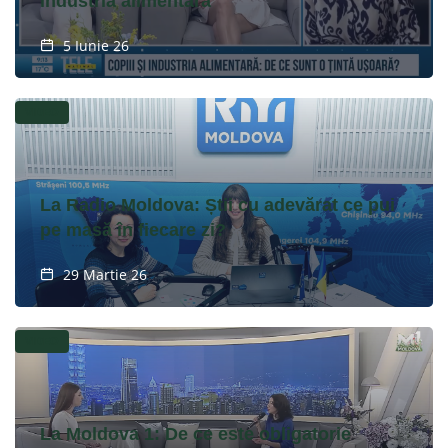
industria alimentară
5 Iunie 26
VIDEO
La Radio Moldova: Știi cu adevărat ce pui
pe masă în fiecare zi?
29 Martie 26
VIDEO
La Moldova 1: De ce este obligatorie