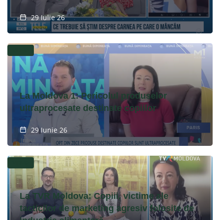
29 Iulie 26
VIDEO
La Moldova 1: Pericolul produselor
ultraprocesate destinate copiilor
29 Iunie 26
VIDEO
La TVR Moldova: Copiii, victime ale
tacticilor de marketing agresiv folosite de