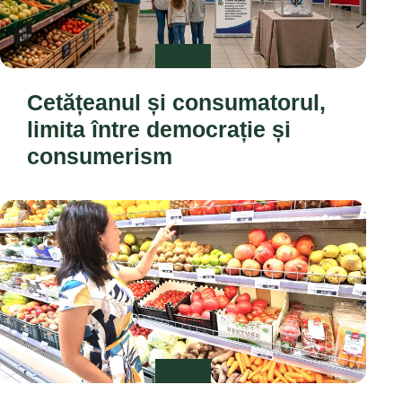
EDITO
Cetățeanul și consumatorul,
limita între democrație și
consumerism
EDITO