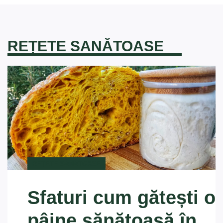
REȚETE SANĂTOASE
REȚETE SĂNĂTOASE
Sfaturi cum gătești o
pâine sănătoasă în